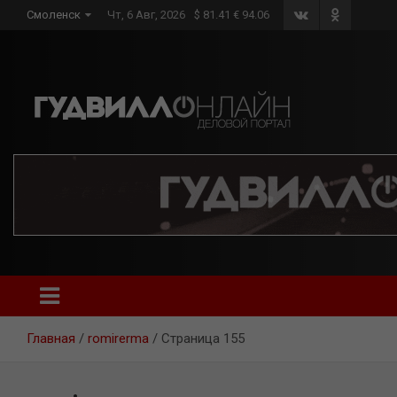
Skip
Смоленск
Чт, 6 Авг, 2026
$ 81.41 € 94.06
to
content
Главная
romirerma
Страница 155