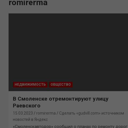
romirerma
НЕДВИЖИМОСТЬ
ОБЩЕСТВО
В Смоленске отремонтируют улицу
Раевского
15.03.2023
romirerma
Сделать «gudvill.com» источником
новостей в Яндекс
«Смоленскавтодор» сообщил о планах по ремонту дорог