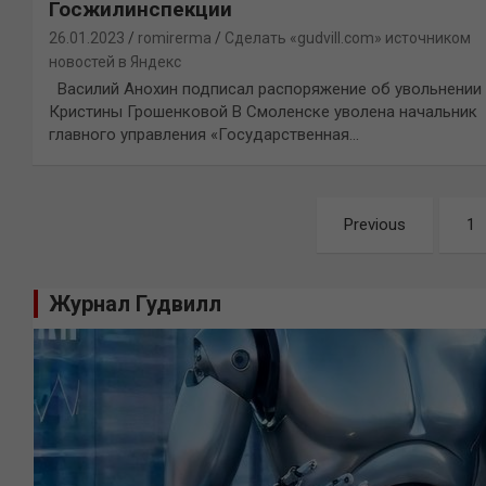
Госжилинспекции
26.01.2023
romirerma
Сделать «gudvill.com» источником
новостей в Яндекс
Василий Анохин подписал распоряжение об увольнении
Кристины Грошенковой В Смоленске уволена начальник
главного управления «Государственная…
Навигация
Previous
1
по
записям
Журнал Гудвилл