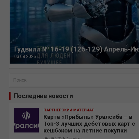
Гудвилл № 16-19 (126-129) Апрель-И
03.08.2026
П
о
и
Последние новости
с
к
ПАРТНЕРСКИЙ МАТЕРИАЛ
Карта «Прибыль» Уралсиба – в
Топ-3 лучших дебетовых карт с
кешбэком на летние покупки
06.08.2026
andrey