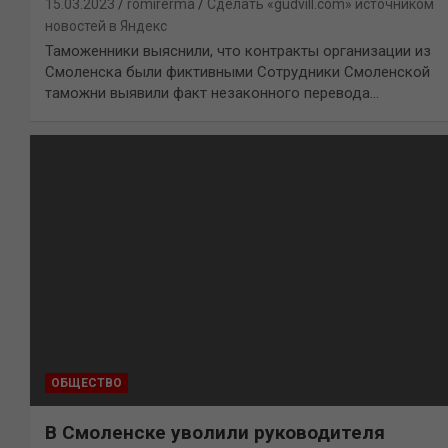
15.03.2023
romirerma
Сделать «gudvill.com» источником
новостей в Яндекс
Таможенники выяснили, что контракты организации из
Смоленска были фиктивными Сотрудники Смоленской
таможни выявили факт незаконного перевода…
ОБЩЕСТВО
В Смоленске уволили руководителя