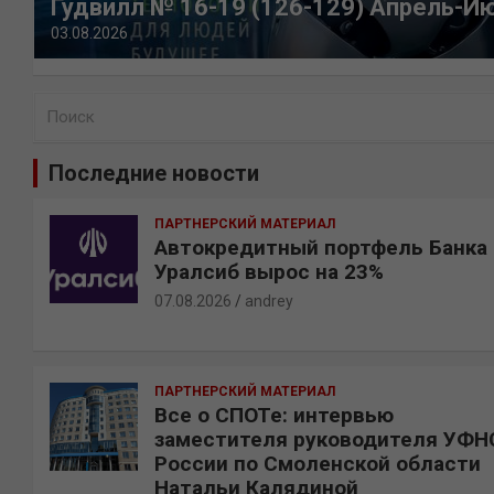
Гудвилл № 16-19 (126-129) Апрель-И
03.08.2026
П
о
и
Последние новости
с
к
ПАРТНЕРСКИЙ МАТЕРИАЛ
Автокредитный портфель Банка
Уралсиб вырос на 23%
07.08.2026
andrey
ПАРТНЕРСКИЙ МАТЕРИАЛ
Все о СПОТе: интервью
заместителя руководителя УФН
России по Смоленской области
Натальи Калядиной