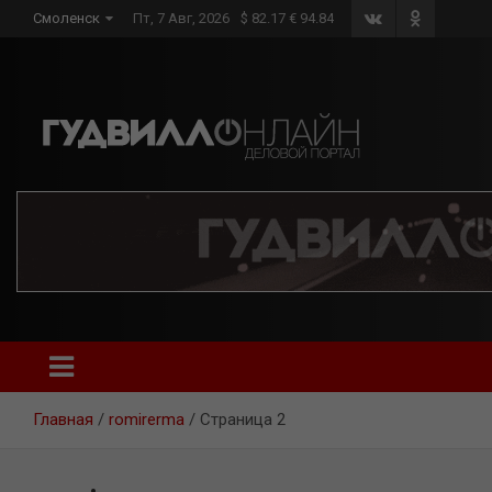
Skip
Смоленск
Пт, 7 Авг, 2026
$ 82.17 € 94.84
to
content
Главная
romirerma
Страница 2