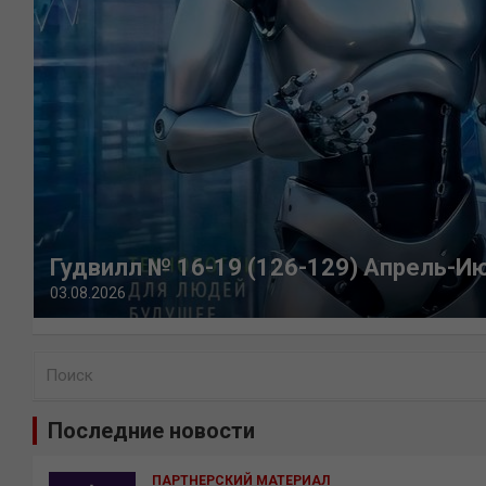
Гудвилл № 16-19 (126-129) Апрель-И
03.08.2026
П
о
и
Последние новости
с
к
ПАРТНЕРСКИЙ МАТЕРИАЛ