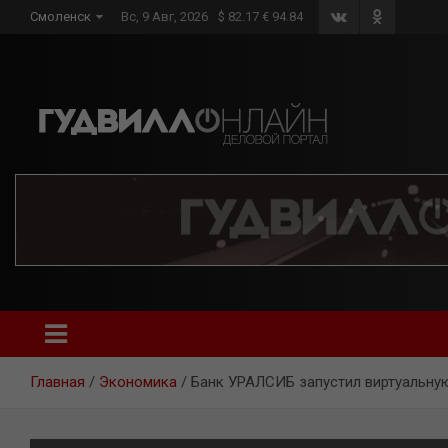
Skip
Смоленск
Вс, 9 Авг, 2026
$ 82.17 € 94.84
to
content
Главная
Экономика
Банк УРАЛСИБ запустил виртуальную