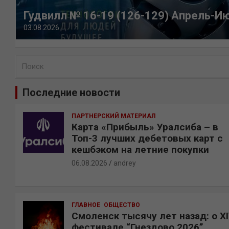
Гудвилл № 16-19 (126-129) Апрель-И
03.08.2026
П
о
и
Последние новости
с
к
ПАРТНЕРСКИЙ МАТЕРИАЛ
Карта «Прибыль» Уралсиба – в
Топ-3 лучших дебетовых карт с
кешбэком на летние покупки
06.08.2026
andrey
ГЛАВНОЕ
ОБЩЕСТВО
Смоленск тысячу лет назад: о X
фестивале “Гнездово 2026”