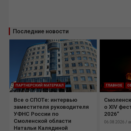
Последние новости
ГЛАВНОЕ
ОБЩЕСТВО
ОБЩЕСТВО
Смоленск тысячу лет назад:
Смолянам
о XIV фестивале “Гнездово
удобной 
2026”
Желябов
06.08.2026
andrey
06.08.2026
a