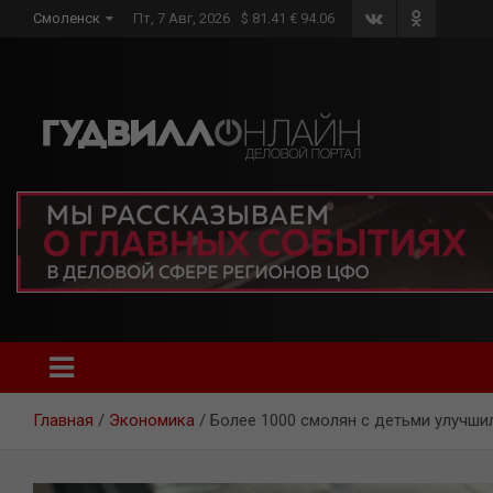
Skip
Смоленск
Пт, 7 Авг, 2026
$ 81.41 € 94.06
to
content
Главная
Экономика
Более 1000 смолян с детьми улучши