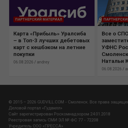
ПАРТНЕРСКИЙ МАТЕРИАЛ
ПАРТНЕРСКИ
Карта «Прибыль» Уралсиба
Все о СП
%
– в Топ-3 лучших дебетовых
заместит
карт с кешбэком на летние
УФНС Рос
покупки
Смоленск
Натальи 
06.08.2026
andrey
06.08.2026
a
© 2015 – 2026 GUDVILL.COM - Смоленск. Все права защище
Деловой портал «Гудвилл»
Сайт зарегистрирован Роскомнадзором 24.01.2018
Реестровая запись СМИ ЭЛ № ФС 77 - 72208
Учредитель ООО «ПРЕССА»