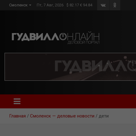
Skip
Смоленск
Пт, 7 Авг, 2026
$ 82.17 € 94.84
to
content
Главная
Смоленск — деловые новости
дети