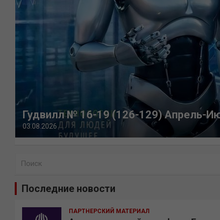
Гудвилл № 16-19 (126-129) Апрель-И
03.08.2026
П
о
и
Последние новости
с
к
ПАРТНЕРСКИЙ МАТЕРИАЛ