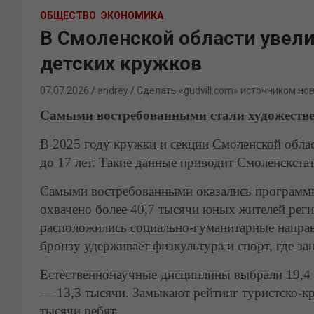
ОБЩЕСТВО
ЭКОНОМИКА
В Смоленской области увел
детских кружков
07.07.2026
andrey
Сделать «gudvill.com» источником но
Самыми востребованными стали художеств
В 2025 году кружки и секции Смоленской облас
до 17 лет. Такие данные приводит Смоленскстат
Самыми востребованными оказались программ
охвачено более 40,7 тысячи юных жителей реги
расположились социально-гуманитарные направл
бронзу удерживает физкультура и спорт, где за
Естественнонаучные дисциплины выбрали 19,4 
— 13,3 тысячи. Замыкают рейтинг туристско-к
тысячи ребят.