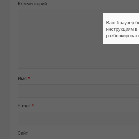
Комментарий
Ваш браузер б
инструкциям в
разблокироват
Имя
*
E-mail
*
Сайт