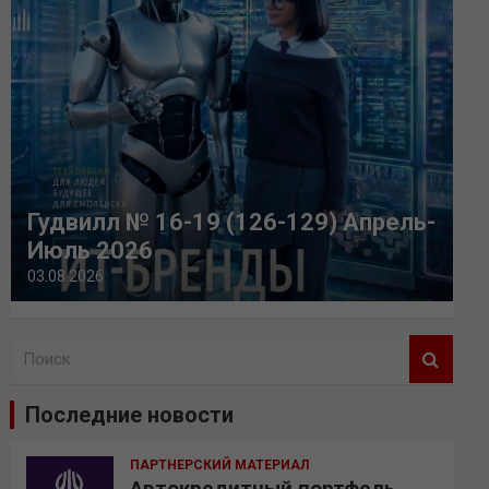
Гудвилл № 16-19 (126-129) Апрель-
Июль 2026
03.08.2026
П
о
и
Последние новости
с
к
ПАРТНЕРСКИЙ МАТЕРИАЛ
Автокредитный портфель