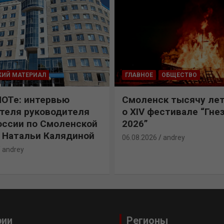
КИЙ МАТЕРИАЛ
ГЛАВНОЕ
ОБЩЕСТВО
ПОТе: интервью
Смоленск тысячу лет
теля руководителя
о XIV фестивале “Гне
ссии по Смоленской
2026”
 Натальи Калядиной
06.08.2026
andrey
andrey
рии
Регионы