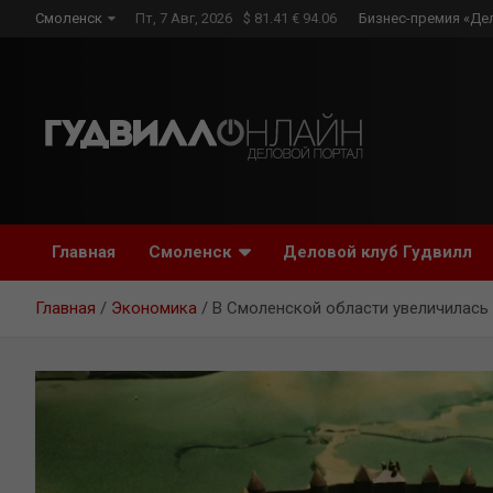
Skip
Смоленск
Пт, 7 Авг, 2026
$ 81.41 € 94.06
Бизнес-премия «Де
to
content
Главная
Смоленск
Деловой клуб Гудвилл
Главная
Экономика
В Смоленской области увеличилась