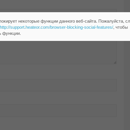
локирует некоторые функции данного веб-сайта. Пожалуйста, с
http://support.heateor.com/browser-blocking-social-features/
, чтобы
ь функции.