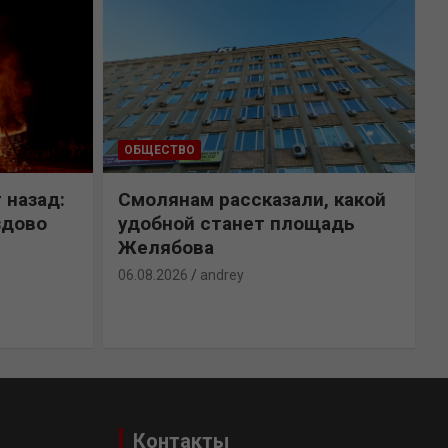
ОБЩЕСТВО
 назад:
Смолянам рассказали, какой
здово
удобной станет площадь
Желябова
06.08.2026
andrey
0
Контакты