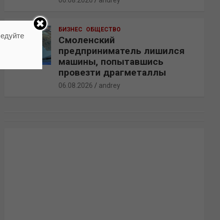
06.08.2026
andrey
БИЗНЕС
ОБЩЕСТВО
ледуйте
Смоленский
предприниматель лишился
машины, попытавшись
провезти драгметаллы
06.08.2026
andrey