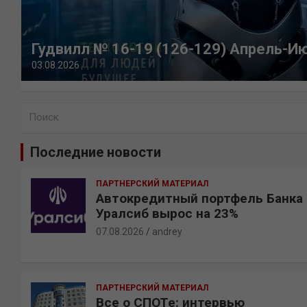
Гудвилл № 16-19 (126-129) Апрель-И
03.08.2026
П
о
и
Последние новости
с
к
ПАРТНЕРСКИЙ МАТЕРИАЛ
Автокредитный портфель Банка
Уралсиб вырос на 23%
07.08.2026
andrey
ПАРТНЕРСКИЙ МАТЕРИАЛ
Все о СПОТе: интервью