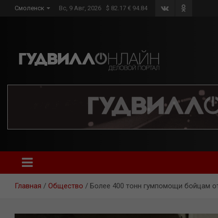
Skip
Смоленск
Вс, 9 Авг, 2026
$ 82.17 € 94.84
to
content
Главная
Общество
Более 400 тонн гумпомощи бойцам о