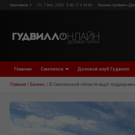
Skip
Смоленск
Пт, 7 Авг, 2026
$ 82.17 € 94.84
Бизнес-премия «Де
to
content
Главная
Смоленск
Деловой клуб Гудвилл
Главная
Бизнес
В Смоленской области ищут подрядчика