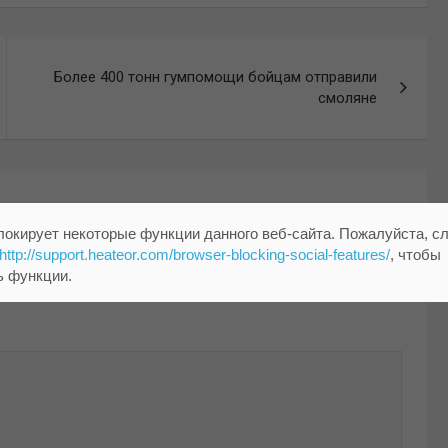
Более 400 тонн гумпомощи бойцам отправили
смоляне
локирует некоторые функции данного веб-сайта. Пожалуйста, с
http://support.heateor.com/browser-blocking-social-features/
, чтобы
ь функции.
помечены
*