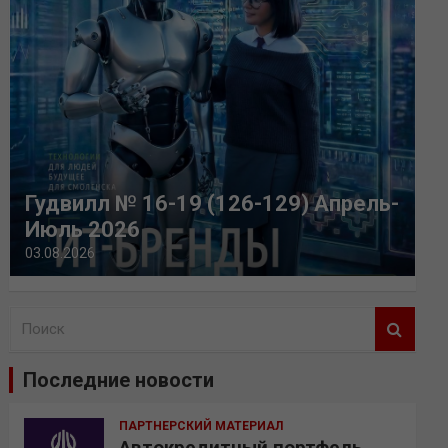
Гудвилл № 16-19 (126-129) Апрель-
Июль 2026
03.08.2026
П
о
и
Последние новости
с
к
ПАРТНЕРСКИЙ МАТЕРИАЛ
Автокредитный портфель