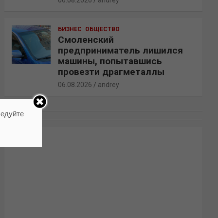
06.08.2026
andrey
БИЗНЕС
ОБЩЕСТВО
Смоленский
предприниматель лишился
машины, попытавшись
провезти драгметаллы
06.08.2026
andrey
ледуйте