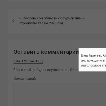
Навигация
В Смоленской области обсудили планы
по
строительства на 2026 год
записям
Оставить комментарий
Ваш браузер б
инструкциям в
Default Comments (0)
разблокироват
Ваш e-mail не будет опубликован.
Обязательные поля 
Комментарий