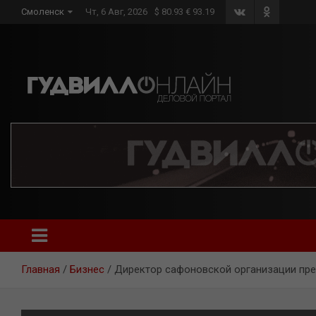
Skip
Смоленск
Чт, 6 Авг, 2026
$ 80.93 € 93.19
to
content
Главная
Бизнес
Директор сафоновской организации пре