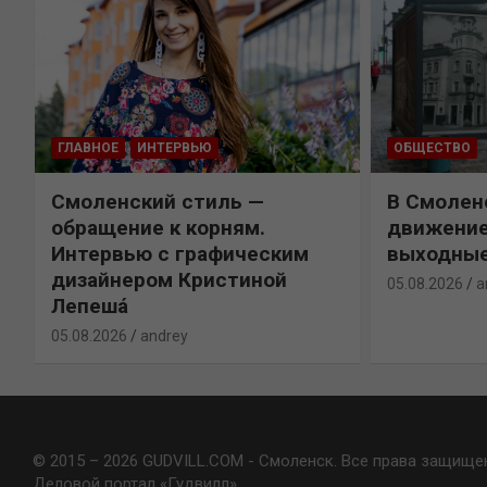
ГЛАВНОЕ
ИНТЕРВЬЮ
ОБЩЕСТВО
Смоленский стиль —
В Смолен
обращение к корням.
движение
Интервью с графическим
выходны
дизайнером Кристиной
05.08.2026
a
Лепешá
05.08.2026
andrey
© 2015 – 2026 GUDVILL.COM - Смоленск. Все права защище
Деловой портал «Гудвилл»