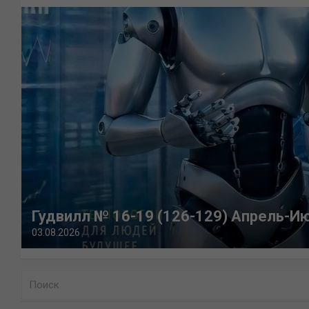
Гудвилл № 16-19 (126-129) Апрель-И
03.08.2026
П
о
и