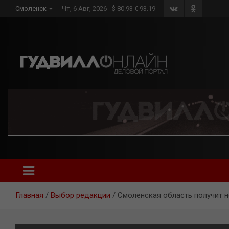
Skip
Смоленск
Чт, 6 Авг, 2026
$ 80.93 € 93.19
to
content
Главная
Выбор редакции
Смоленская область получит н