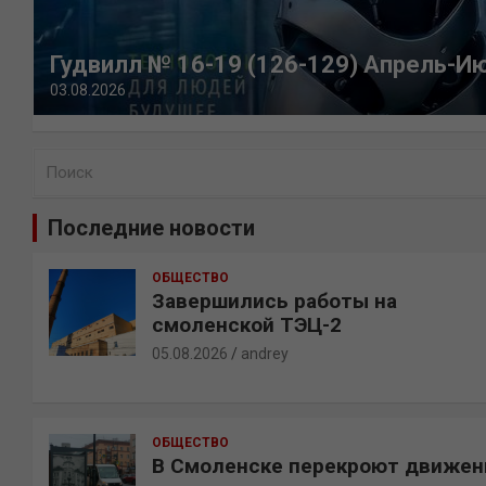
Гудвилл № 16-19 (126-129) Апрель-И
03.08.2026
П
о
и
Последние новости
с
к
ОБЩЕСТВО
Завершились работы на
смоленской ТЭЦ-2
05.08.2026
andrey
ОБЩЕСТВО
В Смоленске перекроют движен