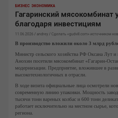
БИЗНЕС
ЭКОНОМИКА
Гагаринский мясокомбинат 
благодаря инвестициям
11.06.2026
andrey
Сделать «gudvill.com» источником но
В производство вложили около 3 млрд рубл
Министр сельского хозяйства РФ Оксана Лут и
Анохин посетили мясокомбинат «Гагарин-Остан
модернизации. Предприятие, вложившее в разви
высокотехнологичных в отрасли.
В ходе визита официальные лица осмотрели но
современную линию упаковки. Мощность завода
тысячи тонн вареных колбас и 600 тонн делика
работает исключительно на местном сырье, кот
региона.