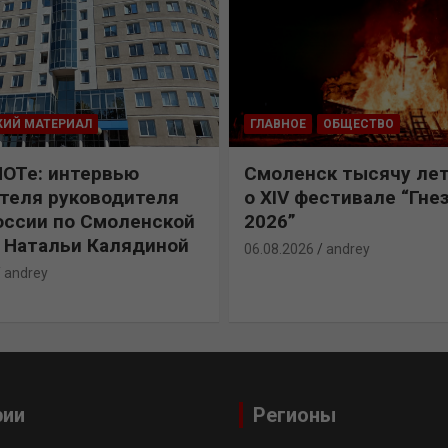
КИЙ МАТЕРИАЛ
ГЛАВНОЕ
ОБЩЕСТВО
ПОТе: интервью
Смоленск тысячу лет
теля руководителя
о XIV фестивале “Гне
ссии по Смоленской
2026”
 Натальи Калядиной
06.08.2026
andrey
andrey
рии
Регионы