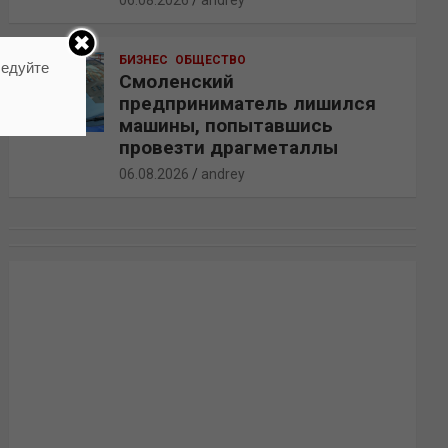
06.08.2026
andrey
БИЗНЕС
ОБЩЕСТВО
ледуйте
Смоленский
предприниматель лишился
машины, попытавшись
провезти драгметаллы
06.08.2026
andrey