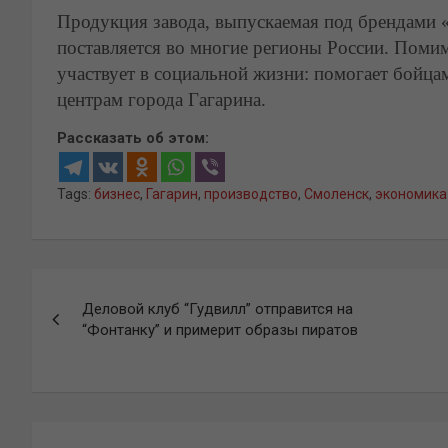
Продукция завода, выпускаемая под брендами 
поставляется во многие регионы России. Помим
участвует в социальной жизни: помогает бойц
центрам города Гагарина.
Рассказать об этом:
Tags:
бизнес
,
Гагарин
,
производство
,
Смоленск
,
экономика
Навигация
Деловой клуб “Гудвилл” отправится на
по
“Фонтанку” и примерит образы пиратов
записям