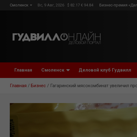
Skip
Смоленск
Вс, 9 Авг, 2026
$ 82.17 € 94.84
Бизнес-премия «Де
to
content
Главная
Смоленск
Деловой клуб Гудвилл
Главная
Бизнес
Гагаринский мясокомбинат увеличил пр