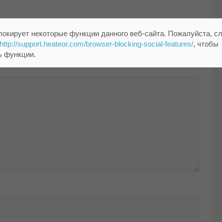
локирует некоторые функции данного веб-сайта. Пожалуйста, с
http://support.heateor.com/browser-blocking-social-features/
, чтобы
помечены
*
ь функции.