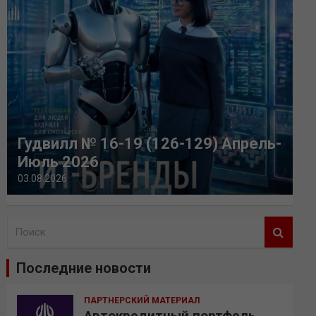
Гудвилл № 16-19 (126-129) Апрель-
Июль 2026
03.08.2026
П
о
и
Последние новости
с
к
ПАРТНЕРСКИЙ МАТЕРИАЛ
Автокредитный портфель