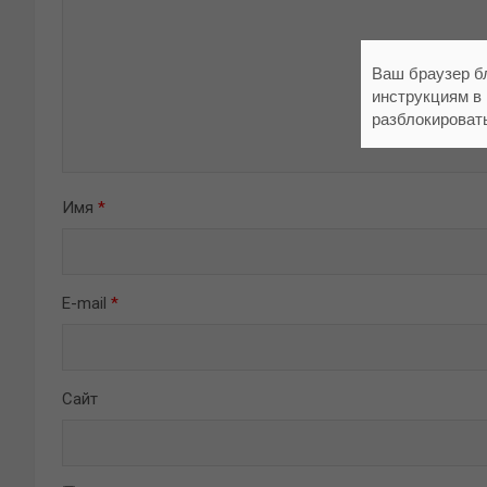
Ваш браузер б
инструкциям в
разблокироват
Имя
*
E-mail
*
Сайт