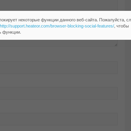
локирует некоторые функции данного веб-сайта. Пожалуйста, с
http://support.heateor.com/browser-blocking-social-features/
, чтобы
ь функции.