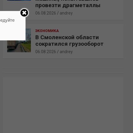
провезти драгметаллы
06.08.2026
andrey
ледуйте
ЭКОНОМИКА
В Смоленской области
сократился грузооборот
06.08.2026
andrey