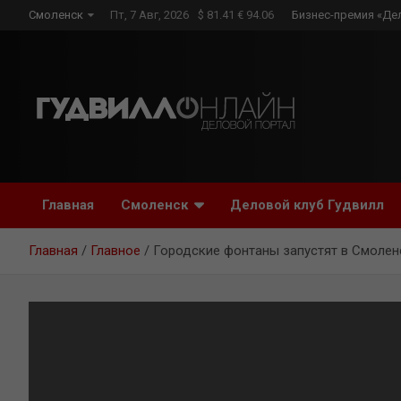
Skip
Смоленск
Пт, 7 Авг, 2026
$ 81.41 € 94.06
Бизнес-премия «Де
to
content
Главная
Смоленск
Деловой клуб Гудвилл
Главная
Главное
Городские фонтаны запустят в Смолен