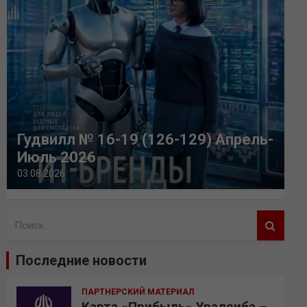
Гудвилл № 16-19 (126-129) Апрель-
Июль 2026
03.08.2026
П
о
и
Последние новости
с
к
ПАРТНЕРСКИЙ МАТЕРИАЛ
Карта «Прибыль» Уралсиба –