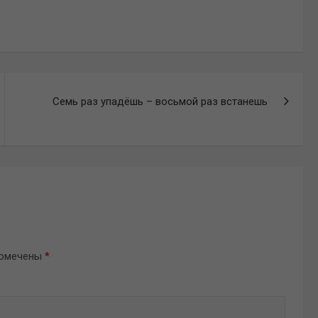
Семь раз упадёшь – восьмой раз встанешь
помечены
*