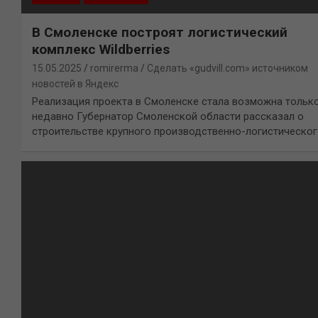
В Смоленске построят логистический
комплекс Wildberries
15.05.2025
romirerma
Сделать «gudvill.com» источником
новостей в Яндекс
Реализация проекта в Смоленске стала возможна тольк
недавно Губернатор Смоленской области рассказал о
строительстве крупного производственно-логистическо