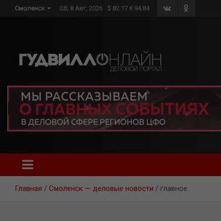
Skip
Смоленск
Сб, 8 Авг, 2026
$ 82.17 € 94.84
to
content
Главная
Смоленск — деловые новости
главное