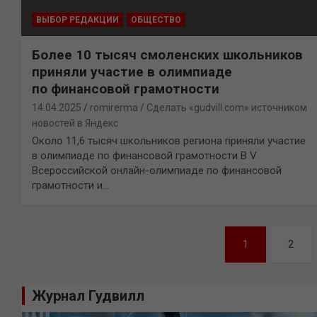
ВЫБОР РЕДАКЦИИ
ОБЩЕСТВО
Более 10 тысяч смоленских школьников
приняли участие в олимпиаде
по финансовой грамотности
14.04.2025
romirerma
Сделать «gudvill.com» источником
новостей в Яндекс
Около 11,6 тысяч школьников региона приняли участие
в олимпиаде по финансовой грамотности В V
Всероссийской онлайн-олимпиаде по финансовой
грамотности и…
Навигация
1
2
по
записям
Журнал Гудвилл