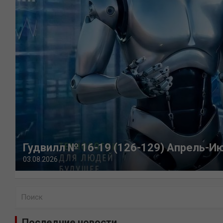
Гудвилл № 16-19 (126-129) Апрель-И
03.08.2026
П
о
и
Последние новости
с