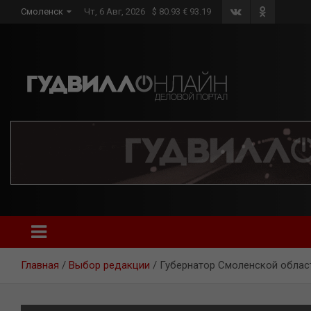
Skip
Смоленск
Чт, 6 Авг, 2026
$ 80.93 € 93.19
to
content
Главная
Выбор редакции
Губернатор Смоленской област