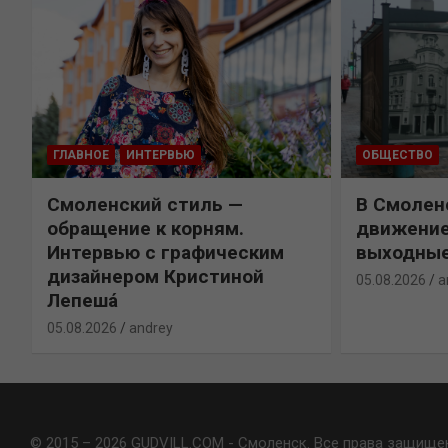
ГЛАВНОЕ
ИНТЕРВЬЮ
ОБЩЕСТВО
Смоленский стиль —
В Смолен
обращение к корням.
движение
Интервью с графическим
выходны
дизайнером Кристиной
05.08.2026
a
Лепешá
05.08.2026
andrey
© 2015 – 2026 GUDVILL.COM - Смоленск. Все права защище