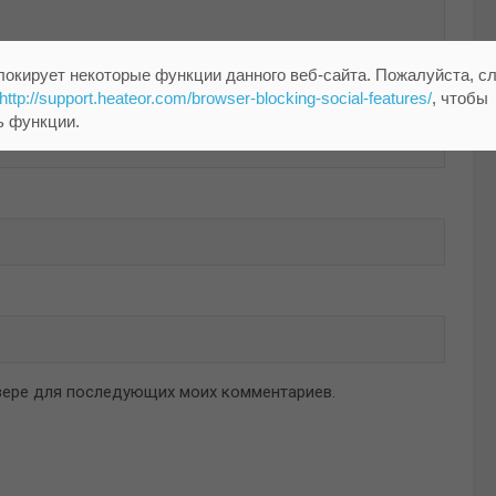
локирует некоторые функции данного веб-сайта. Пожалуйста, с
http://support.heateor.com/browser-blocking-social-features/
, чтобы
ь функции.
аузере для последующих моих комментариев.