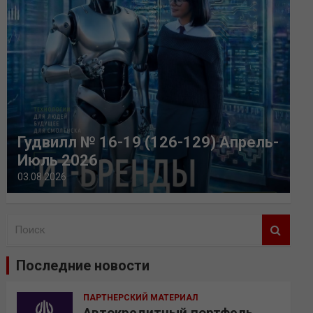
Гудвилл № 16-19 (126-129) Апрель-
Июль 2026
03.08.2026
П
о
и
Последние новости
с
к
ПАРТНЕРСКИЙ МАТЕРИАЛ
Автокредитный портфель