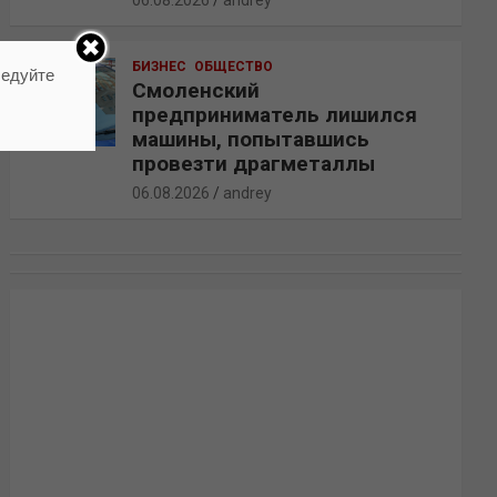
06.08.2026
andrey
БИЗНЕС
ОБЩЕСТВО
ледуйте
Смоленский
предприниматель лишился
машины, попытавшись
провезти драгметаллы
06.08.2026
andrey