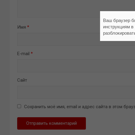
Ваш браузер б
инструкциям в
Имя
*
разблокироват
E-mail
*
Сайт
Сохранить моё имя, email и адрес сайта в этом бр