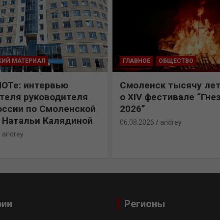
КИЙ МАТЕРИАЛ
ГЛАВНОЕ
ОБЩЕСТВО
ПОТе: интервью
Смоленск тысячу лет
теля руководителя
о XIV фестивале “Гне
ссии по Смоленской
2026”
 Натальи Калядиной
06.08.2026
andrey
andrey
рии
Регионы