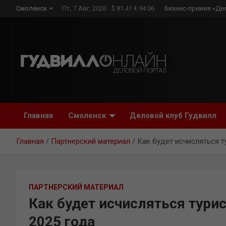
Skip
Смоленск
Пт, 7 Авг, 2026
$ 81.41 € 94.06
Бизнес-премия «Де
to
content
Главная
Смоленск
Деловой клуб Гудвилл
Главная
Партнерский материал
Как будет исчисляться т
ПАРТНЕРСКИЙ МАТЕРИАЛ
Как будет исчисляться турис
2025 года