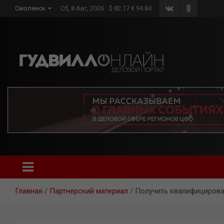
Skip
Смоленск
Сб, 8 Авг, 2026
$ 82.17 € 94.84
to
content
Главная
Партнерский материал
Получить квалифицирова