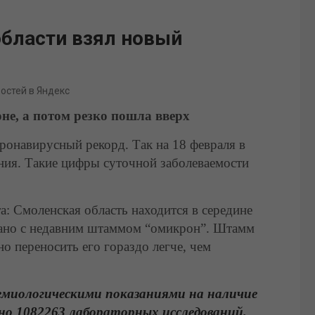
области взял новый
востей в Яндекс
не, а потом резко пошла вверх
ронавирусный рекорд. Так на 18 февраля в
ния. Такие цифры суточной заболеваемости
а: Смоленская область находится в середине
зано с недавним штаммом “омикрон”. Штамм
но переносить его гораздо легче, чем
емиологическими показаниями на наличие
но 1082263 лабораторных исследований.