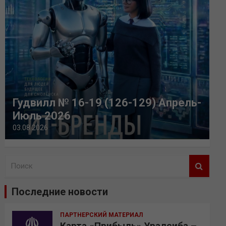
Гудвилл № 16-19 (126-129) Апрель-
Июль 2026
03.08.2026
П
о
и
Последние новости
с
к
ПАРТНЕРСКИЙ МАТЕРИАЛ
Карта «Прибыль» Уралсиба –