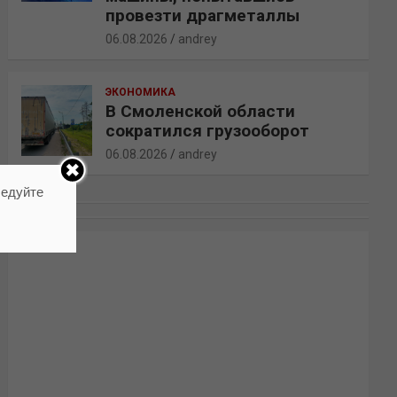
провезти драгметаллы
06.08.2026
andrey
ЭКОНОМИКА
В Смоленской области
сократился грузооборот
06.08.2026
andrey
ледуйте