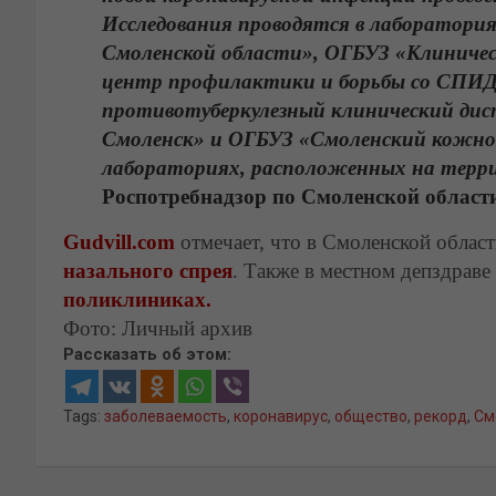
Исследования проводятся в лаборатори
Смоленской области», ОГБУЗ «Клиничес
центр профилактики и борьбы со СПИД
противотуберкулезный клинический дис
Смоленск» и ОГБУЗ «Смоленский кожно-
лабораториях, расположенных на терр
Роспотребнадзор по Смоленской област
Gudvill.com
отмечает, что в Смоленской облас
назального спрея
. Также в местном депздраве
поликлиниках.
Фото: Личный архив
Рассказать об этом:
Tags:
заболеваемость
,
коронавирус
,
общество
,
рекорд
,
См