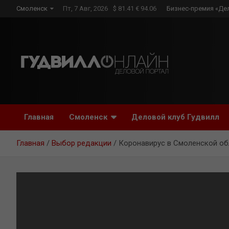
Skip
Смоленск
Пт, 7 Авг, 2026
$ 81.41 € 94.06
Бизнес-премия «Де
to
content
Главная
Смоленск
Деловой клуб Гудвилл
Главная
Выбор редакции
Коронавирус в Смоленской об