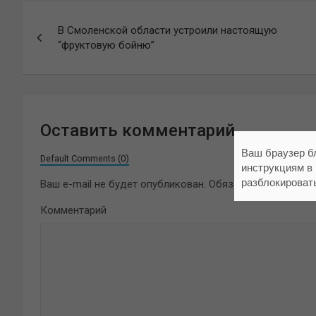
Навигация
В Смоленской области устроили настоящую
по
“фруктовую бойню”
записям
Оставить комментарий
Ваш браузер б
Default Comments (0)
инструкциям в
разблокироват
Ваш e-mail не будет опубликован.
Обязательные поля 
Комментарий