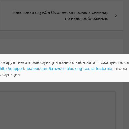
Налоговая служба Смоленска провела семинар
по налогообложению
локирует некоторые функции данного веб-сайта. Пожалуйста, с
http://support.heateor.com/browser-blocking-social-features/
, чтобы
ь функции.
помечены
*