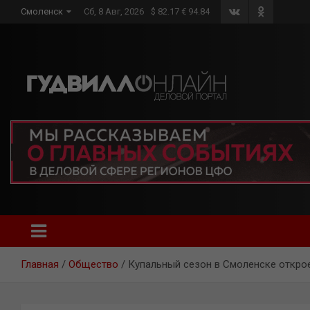
Skip
Смоленск
Сб, 8 Авг, 2026
$ 82.17 € 94.84
to
content
Главная
Общество
Купальный сезон в Смоленске открое