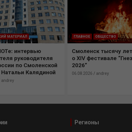
КИЙ МАТЕРИАЛ
ГЛАВНОЕ
ОБЩЕСТВО
ПОТе: интервью
Смоленск тысячу лет
теля руководителя
о XIV фестивале “Гне
ссии по Смоленской
2026”
 Натальи Калядиной
06.08.2026
andrey
andrey
рии
Регионы