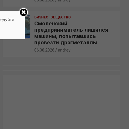
06.08.2026
andrey
БИЗНЕС
ОБЩЕСТВО
ледуйте
Смоленский
предприниматель лишился
машины, попытавшись
провезти драгметаллы
06.08.2026
andrey