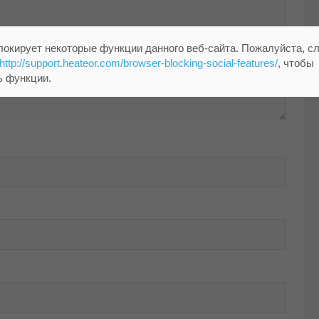
локирует некоторые функции данного веб-сайта. Пожалуйста, с
http://support.heateor.com/browser-blocking-social-features/
, чтобы
ь функции.