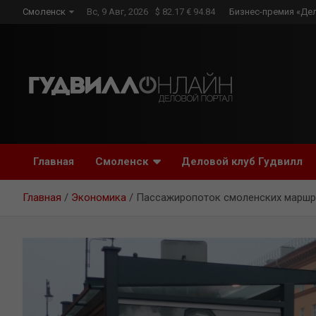
Skip
Смоленск
Вс, 9 Авг, 2026
$ 82.17 € 94.84
Бизнес-премия «Де
to
content
Главная
Смоленск
Деловой клуб Гудвилл
Главная
Экономика
Пассажиропоток смоленских маршр