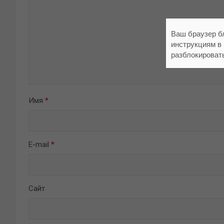
Ваш браузер б
инструкциям в
разблокироват
Имя
*
E-mail
*
Сайт