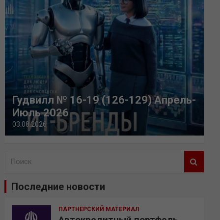
Гудвилл № 16-19 (126-129) Апрель-
Июль 2026
03.08.2026
П
о
и
Последние новости
с
к
ПАРТНЕРСКИЙ МАТЕРИАЛ
Автокредитный портфель