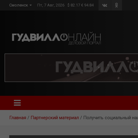
Skip
Смоленск
Пт, 7 Авг, 2026
$ 82.17 € 94.84
to
content
Главная
Партнерский материал
Получить социальный н