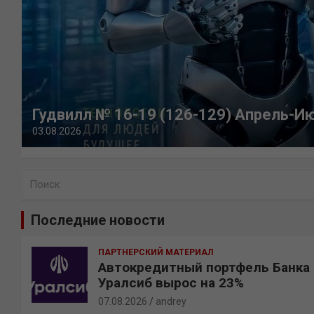
Гудвилл № 16-19 (126-129) Апрель-И
03.08.2026
П
о
и
Последние новости
с
к
ПАРТНЕРСКИЙ МАТЕРИАЛ
Автокредитный портфель Банка
Уралсиб вырос на 23%
07.08.2026
andrey