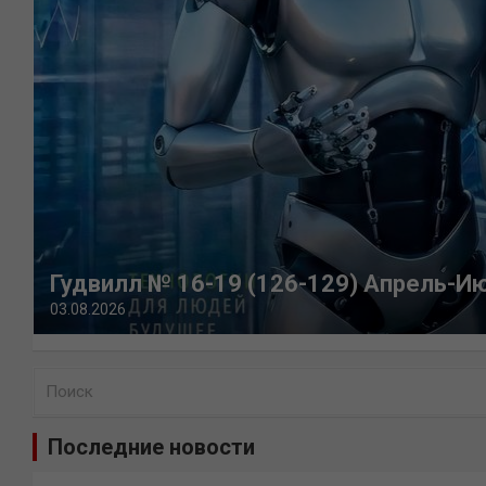
Гудвилл № 16-19 (126-129) Апрель-И
03.08.2026
П
о
и
Последние новости
с
к