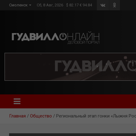
Skip
Смоленск
Сб, 8 Авг, 2026
$ 82.17 € 94.84
to
content
Главная
Общество
Региональный этап гонки «Лыжня Рос