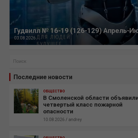
Гудвилл № 16-19 (126-129) Апрель-И
03.08.2026
П
о
и
Последние новости
с
к
ОБЩЕСТВО
В Смоленской области объявил
четвертый класс пожарной
опасности
10.08.2026
andrey