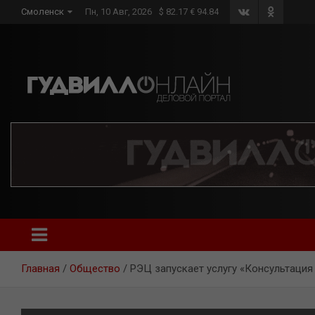
Skip
Смоленск
Пн, 10 Авг, 2026
$ 82.17 € 94.84
to
content
Главная
Общество
РЭЦ запускает услугу «Консультация