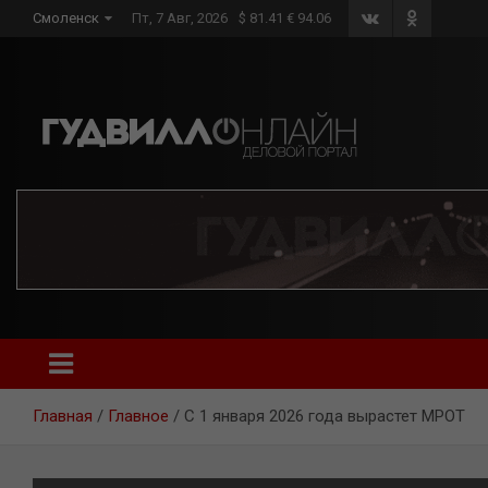
Skip
Смоленск
Пт, 7 Авг, 2026
$ 81.41 € 94.06
to
content
Главная
Главное
С 1 января 2026 года вырастет МРОТ