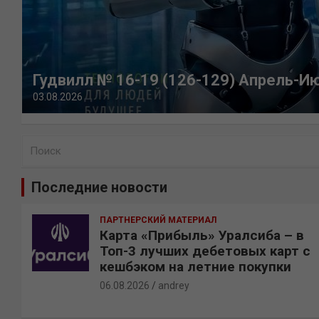
Гудвилл № 16-19 (126-129) Апрель-И
03.08.2026
П
о
и
Последние новости
с
к
ПАРТНЕРСКИЙ МАТЕРИАЛ
Карта «Прибыль» Уралсиба – в
Топ-3 лучших дебетовых карт с
кешбэком на летние покупки
06.08.2026
andrey