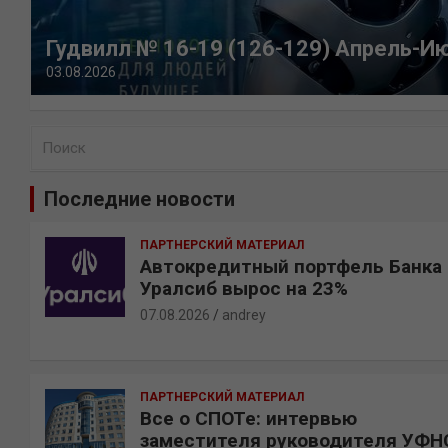
Гудвилл № 16-19 (126-129) Апрель-И
03.08.2026
П
о
и
Последние новости
с
к
ПАРТНЕРСКИЙ МАТЕРИАЛ
Автокредитный портфель Банка
Уралсиб вырос на 23%
07.08.2026
andrey
ПАРТНЕРСКИЙ МАТЕРИАЛ
Все о СПОТе: интервью
заместителя руководителя УФН