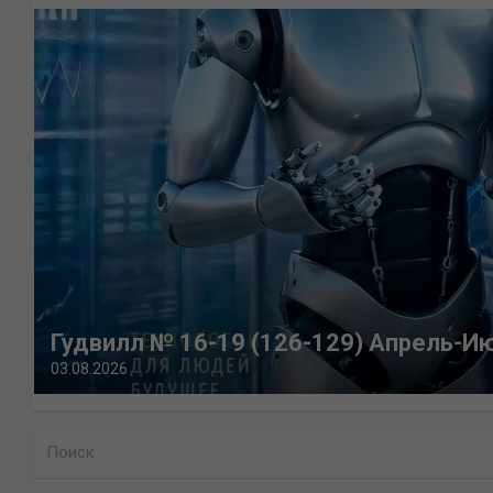
Гудвилл № 16-19 (126-129) Апрель-И
03.08.2026
П
о
и