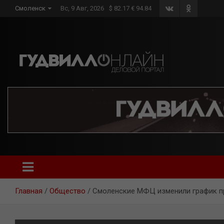
Skip
Смоленск
Вс, 9 Авг, 2026
$ 82.17 € 94.84
to
content
Главная
Общество
Смоленские МФЦ изменили график пр