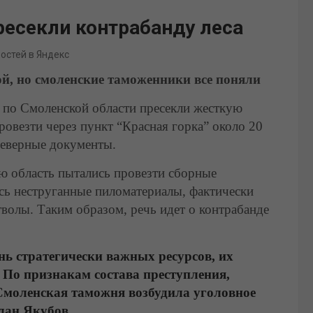
есекли контрабанду леса
востей в Яндекс
ой, но смоленские таможенники все поняли
 по Смоленской области пресекли жесткую
овезти через пункт “Красная горка” около 20
неверные документы.
ю область пытались провезти сборные
сь неструганные пиломатериалы, фактически
тволы. Таким образом, речь идет о контрабанде
ь стратегически важных ресурсов, их
 По признакам состава преступления,
, Смоленская таможня возбудила уголовное
лан Якубов.