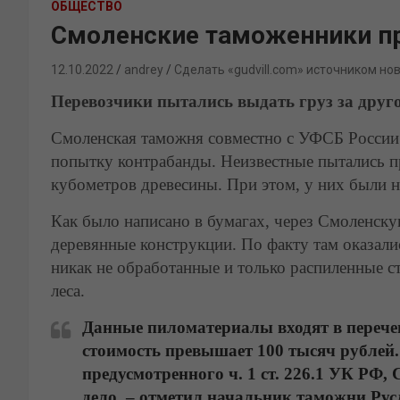
ОБЩЕСТВО
Смоленские таможенники пр
12.10.2022
andrey
Сделать «gudvill.com» источником но
Перевозчики пытались выдать груз за друг
Смоленская таможня совместно с УФСБ России
попытку контрабанды. Неизвестные пытались пр
кубометров древесины. При этом, у них были 
Как было написано в бумагах, через Смоленску
деревянные конструкции. По факту там оказали
никак не обработанные и только распиленные с
леса.
Данные пиломатериалы входят в перечен
стоимость превышает 100 тысяч рублей.
предусмотренного ч. 1 ст. 226.1 УК РФ
дело, – отметил начальник таможни Рус