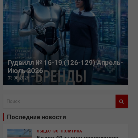
Гудвилл № 16-19 (126-129) Апрель-
Июль 2026
03.08.2026
П
о
и
Последние новости
с
к
ОБЩЕСТВО
ПОЛИТИКА
Более 40 тысяч пассажиров