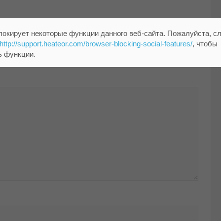
локирует некоторые функции данного веб-сайта. Пожалуйста, с
http://support.heateor.com/browser-blocking-social-features/
, чтобы
ь функции.
помечены
*