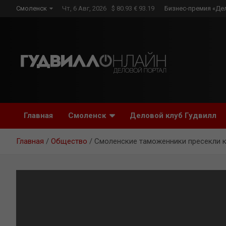
Skip
Смоленск
Чт, 6 Авг, 2026
$ 80.93 € 93.19
Бизнес-премия «Де
to
content
Главная
Смоленск
Деловой клуб Гудвилл
Главная
Общество
Смоленские таможенники пресекли 