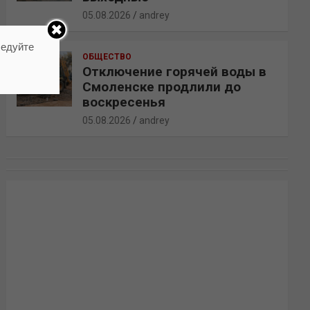
05.08.2026
andrey
ледуйте
ОБЩЕСТВО
Отключение горячей воды в
Смоленске продлили до
воскресенья
05.08.2026
andrey