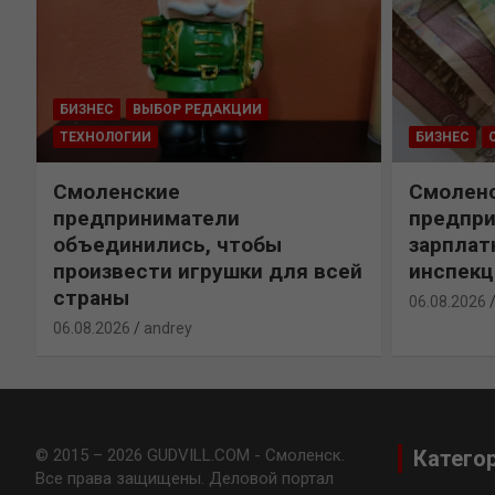
БИЗНЕС
ВЫБОР РЕДАКЦИИ
ТЕХНОЛОГИИ
БИЗНЕС
Смоленские
Смолен
предприниматели
предпри
объединились, чтобы
зарплат
произвести игрушки для всей
инспекц
страны
06.08.2026
06.08.2026
andrey
© 2015 – 2026 GUDVILL.COM - Смоленск.
Катего
Все права защищены. Деловой портал