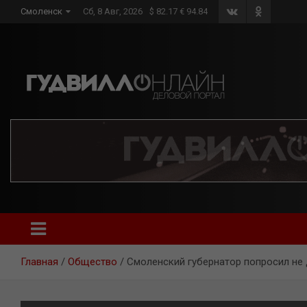
Skip
Смоленск
Сб, 8 Авг, 2026
$ 82.17 € 94.84
to
content
Главная
Общество
Смоленский губернатор попросил не 