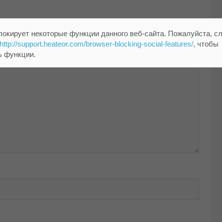
помечены
*
локирует некоторые функции данного веб-сайта. Пожалуйста, с
http://support.heateor.com/browser-blocking-social-features/
, чтобы
ь функции.