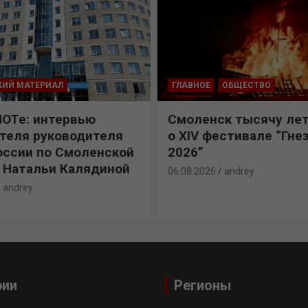
КИЙ МАТЕРИАЛ
ГЛАВНОЕ
ОБЩЕСТВО
ПОТе: интервью
Смоленск тысячу лет
теля руководителя
о XIV фестивале “Гне
ссии по Смоленской
2026”
 Натальи Калядиной
06.08.2026
andrey
andrey
рии
Регионы