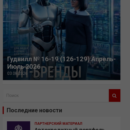
Гудвилл № 16-19 (126-129) Апрель-
Июль 2026
03.08.2026
П
о
и
Последние новости
с
к
ПАРТНЕРСКИЙ МАТЕРИАЛ
Автокредитный портфель