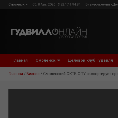
Skip
Смоленск
Сб, 8 Авг, 2026
$ 82.17 € 94.84
Бизнес-премия «Де
to
content
Главная
Смоленск
Деловой клуб Гудвилл
Главная
Бизнес
Смоленский СКТБ СПУ экспортирует пр