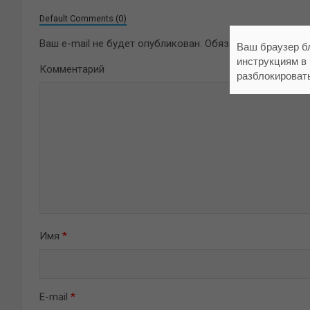
Default Comments (0)
Ваш e-mail не будет опубликован.
Обязательные поля 
Ваш браузер б
инструкциям в
Комментарий
разблокироват
Имя
*
E-mail
*