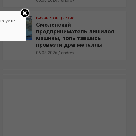
06.08.2026
andrey
БИЗНЕС
ОБЩЕСТВО
ледуйте
Смоленский
предприниматель лишился
машины, попытавшись
провезти драгметаллы
06.08.2026
andrey