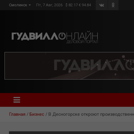
Skip
Смоленск
Пт, 7 Авг, 2026
$ 82.17 € 94.84
to
content
Главная
Бизнес
В Десногорске откроют производствен