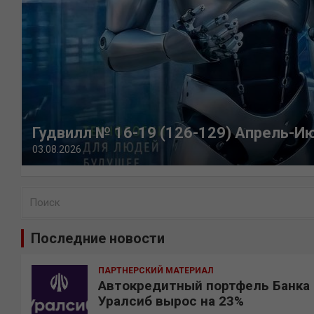
Гудвилл № 16-19 (126-129) Апрель-И
03.08.2026
П
о
и
Последние новости
с
к
ПАРТНЕРСКИЙ МАТЕРИАЛ
Автокредитный портфель Банка
Уралсиб вырос на 23%