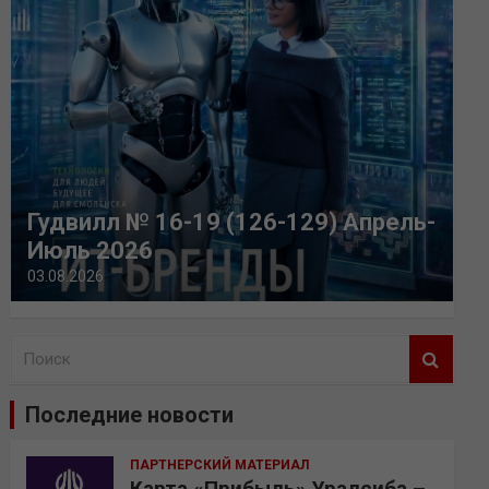
Гудвилл № 16-19 (126-129) Апрель-
Июль 2026
03.08.2026
П
о
и
Последние новости
с
к
ПАРТНЕРСКИЙ МАТЕРИАЛ
Карта «Прибыль» Уралсиба –