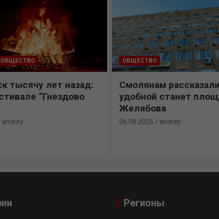
ОБЩЕСТВО
ОБЩЕСТВО
к тысячу лет назад:
Смолянам рассказали
естивале “Гнездово
удобной станет пло
Желябова
andrey
06.08.2026
andrey
рии
Регионы