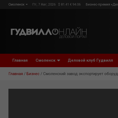
Skip
Смоленск
Пт, 7 Авг, 2026
$ 81.41 € 94.06
Бизнес-премия «Де
to
content
Главная
Смоленск
Деловой клуб Гудвилл
Главная
Бизнес
Смоленский завод экспортирует обору