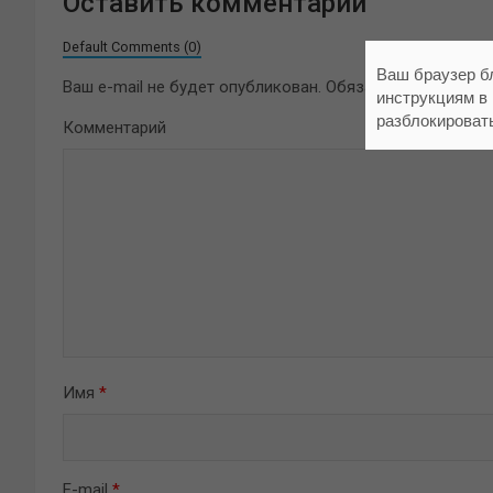
Оставить комментарий
Default Comments (0)
Ваш браузер б
Ваш e-mail не будет опубликован.
Обязательные поля 
инструкциям в
разблокироват
Комментарий
Имя
*
E-mail
*