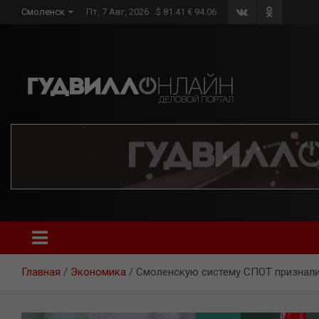
Skip
Смоленск
Пт, 7 Авг, 2026
$ 81.41 € 94.06
to
content
Главная
Экономика
Смоленскую систему СПОТ признал