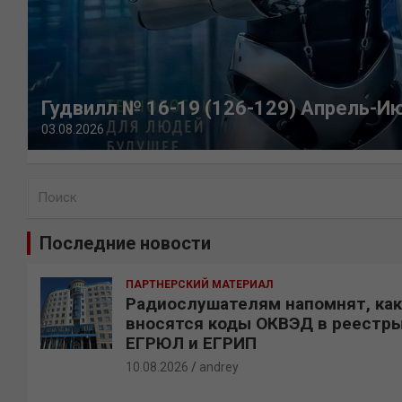
Гудвилл № 16-19 (126-129) Апрель-И
03.08.2026
П
о
и
Последние новости
с
к
ПАРТНЕРСКИЙ МАТЕРИАЛ
Радиослушателям напомнят, как
вносятся коды ОКВЭД в реестр
ЕГРЮЛ и ЕГРИП
10.08.2026
andrey