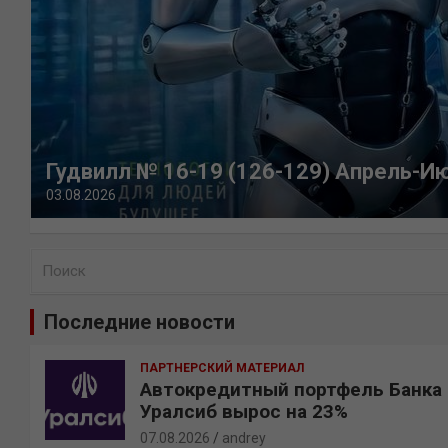
Гудвилл № 16-19 (126-129) Апрель-И
03.08.2026
П
о
и
Последние новости
с
к
ПАРТНЕРСКИЙ МАТЕРИАЛ
Автокредитный портфель Банка
Уралсиб вырос на 23%
07.08.2026
andrey