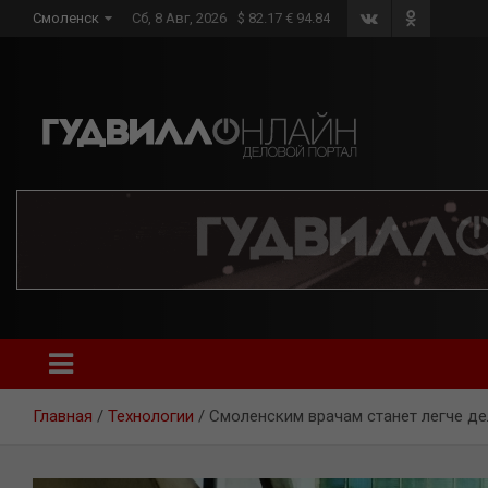
Skip
Смоленск
Сб, 8 Авг, 2026
$ 82.17 € 94.84
to
content
Главная
Технологии
Смоленским врачам станет легче д