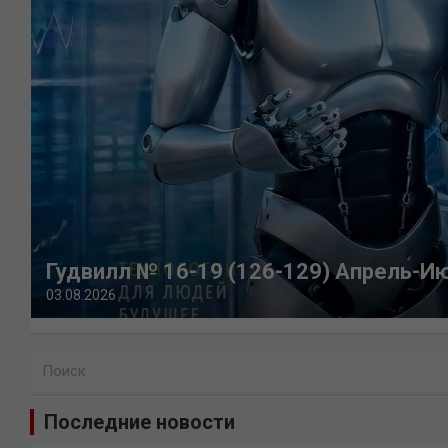
Гудвилл № 16-19 (126-129) Апрель-И
03.08.2026
П
о
и
Последние новости
с
к