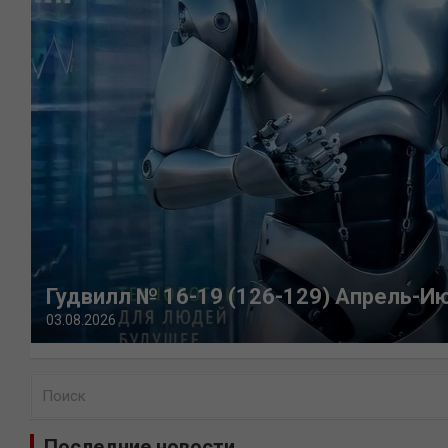
Гудвилл № 16-19 (126-129) Апрель-И
03.08.2026
П
о
и
Последние новости
с