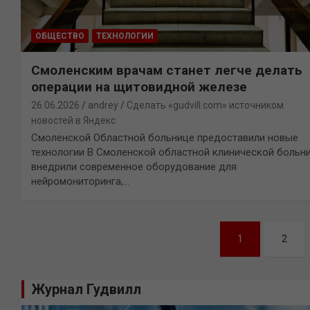
ОБЩЕСТВО
ТЕХНОЛОГИИ
Смоленским врачам станет легче делать
операции на щитовидной железе
26.06.2026
andrey
Сделать «gudvill.com» источником
новостей в Яндекс
Смоленской Областной больнице предоставили новые
технологии В Смоленской областной клинической больн
внедрили современное оборудование для
нейромониторинга,…
Навигация
1
2
по
записям
Журнал Гудвилл