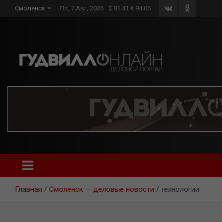
Skip
Смоленск
Пт, 7 Авг, 2026
$ 81.41 € 94.06
to
content
Главная
Смоленск — деловые новости
технологии