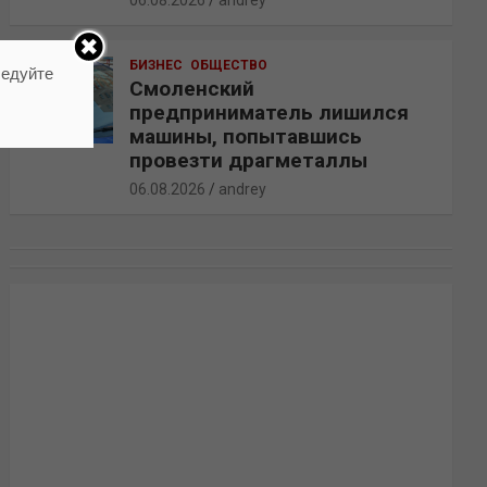
06.08.2026
andrey
БИЗНЕС
ОБЩЕСТВО
ледуйте
Смоленский
предприниматель лишился
машины, попытавшись
провезти драгметаллы
06.08.2026
andrey