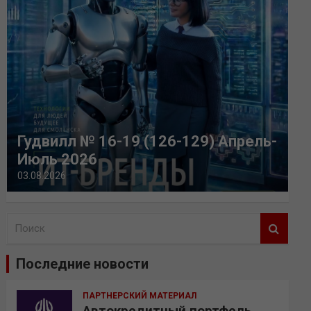
Гудвилл № 16-19 (126-129) Апрель-
Июль 2026
03.08.2026
П
о
и
Последние новости
с
к
ПАРТНЕРСКИЙ МАТЕРИАЛ
Автокредитный портфель