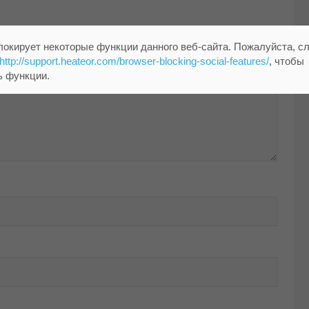
локирует некоторые функции данного веб-сайта. Пожалуйста, с
http://support.heateor.com/browser-blocking-social-features/
, чтобы
ь функции.