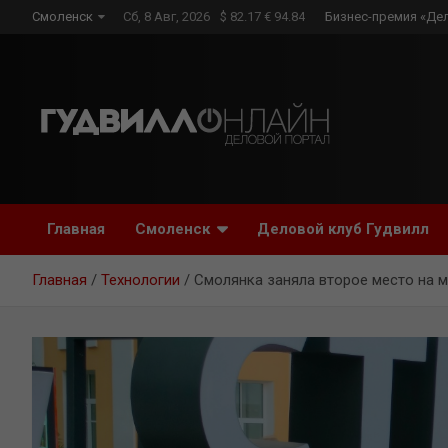
Skip
Смоленск
Сб, 8 Авг, 2026
$ 82.17 € 94.84
Бизнес-премия «Де
to
content
Главная
Смоленск
Деловой клуб Гудвилл
Главная
Технологии
Смолянка заняла второе место на