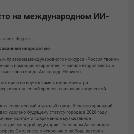
сто на международном ИИ-
востей в Яндекс
ированный нейросетью
ым призёром международного конкурса «Россия твоими
нный с помощью нейросетей, — заняла второе место в
бщил глава города Александр Новиков.
 который ей вручил заместитель министра
чёркивает высокий уровень признания творческой
 как современный и уютный город, бережно хранящий
део уделено будущему статусу города: в 2026 году
мичный монтаж и современное музыкальное
ым для молодой аудитории. По словам Александра
мосферу Смоленска и искреннюю любовь автора к