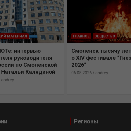
КИЙ МАТЕРИАЛ
ГЛАВНОЕ
ОБЩЕСТВО
ПОТе: интервью
Смоленск тысячу лет
теля руководителя
о XIV фестивале “Гне
ссии по Смоленской
2026”
 Натальи Калядиной
06.08.2026
andrey
andrey
рии
Регионы