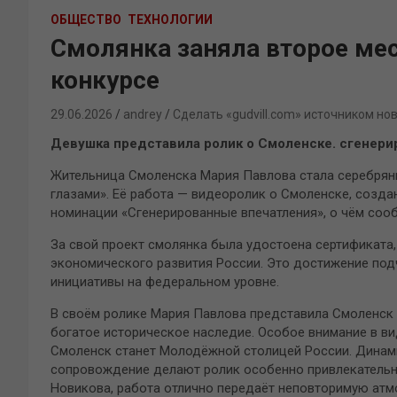
ОБЩЕСТВО
ТЕХНОЛОГИИ
Смолянка заняла второе ме
конкурсе
29.06.2026
andrey
Сделать «gudvill.com» источником но
Девушка представила ролик о Смоленске. сгенер
Жительница Смоленска Мария Павлова стала серебрян
глазами». Её работа — видеоролик о Смоленске, созда
номинации «Сгенерированные впечатления», о чём соо
За свой проект смолянка была удостоена сертификата,
экономического развития России. Это достижение под
инициативы на федеральном уровне.
В своём ролике Мария Павлова представила Смоленск
богатое историческое наследие. Особое внимание в ви
Смоленск станет Молодёжной столицей России. Дина
сопровождение делают ролик особенно привлекательн
Новикова, работа отлично передаёт неповторимую ат