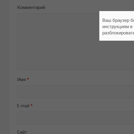
Комментарий
Ваш браузер б
инструкциям в
разблокироват
Имя
*
E-mail
*
Сайт