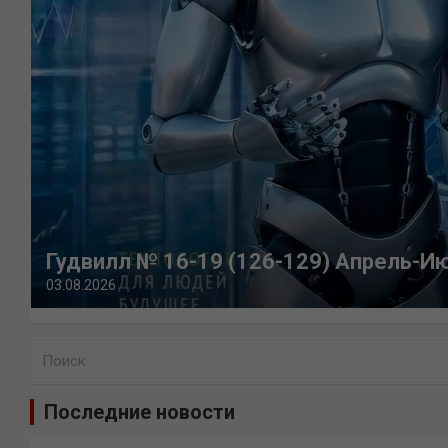
Гудвилл № 16-19 (126-129) Апрель-И
03.08.2026
П
о
и
Последние новости
с
к