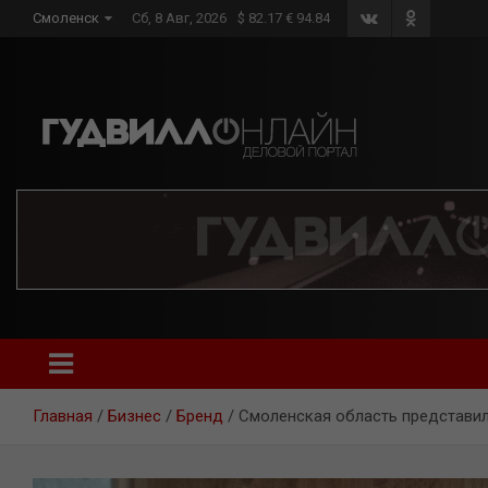
Skip
Смоленск
Сб, 8 Авг, 2026
$ 82.17 € 94.84
to
content
Главная
Бизнес
Бренд
Смоленская область представи