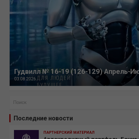
Гудвилл № 16-19 (126-129) Апрель-И
03.08.2026
П
о
и
Последние новости
с
к
ПАРТНЕРСКИЙ МАТЕРИАЛ