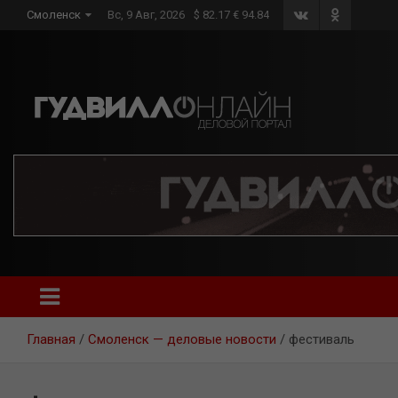
Skip
Смоленск
Вс, 9 Авг, 2026
$ 82.17 € 94.84
to
content
Главная
Смоленск — деловые новости
фестиваль