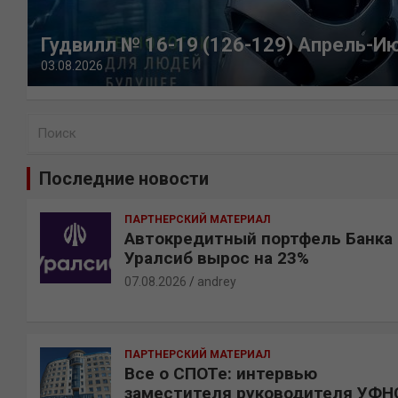
Гудвилл № 16-19 (126-129) Апрель-И
03.08.2026
П
о
и
Последние новости
с
к
ПАРТНЕРСКИЙ МАТЕРИАЛ
Автокредитный портфель Банка
Уралсиб вырос на 23%
07.08.2026
andrey
ПАРТНЕРСКИЙ МАТЕРИАЛ
Все о СПОТе: интервью
заместителя руководителя УФН