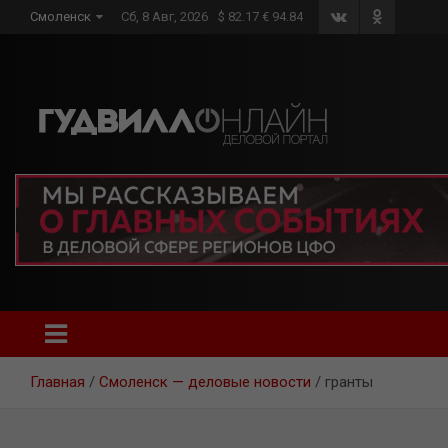
Skip
Смоленск
Сб, 8 Авг, 2026
$ 82.17 € 94.84
to
content
Главная
Смоленск — деловые новости
гранты