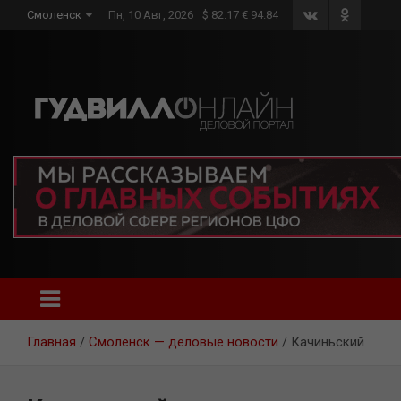
Skip
Смоленск
Пн, 10 Авг, 2026
$ 82.17 € 94.84
to
content
Главная
Смоленск — деловые новости
Качиньский