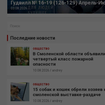
Гудвилл № 16-19 (126-129) Апрель-И
03.08.2026
П
о
и
Последние новости
с
к
ОБЩЕСТВО
В Смоленской области объявил
четвертый класс пожарной
опасности
10.08.2026
andrey
ОБЩЕСТВО
15 собак и кошек обрели хозяев 
смоленской выставке-раздаче
10.08.2026
andrey