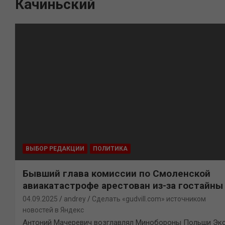
Качиньский
ВЫБОР РЕДАКЦИИ
ПОЛИТИКА
Бывший глава комиссии по Смоленской
авиакатастрофе арестован из-за гостайны
04.09.2025
andrey
Сделать «gudvill.com» источником
новостей в Яндекс
Антоний Мачеревич возглавлял Минобороны Польши Экс