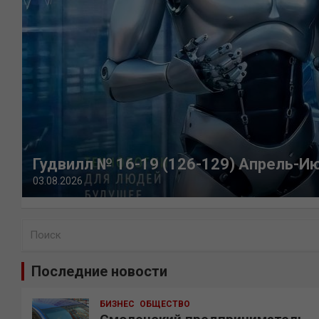
Гудвилл № 16-19 (126-129) Апрель-И
03.08.2026
П
о
и
Последние новости
с
к
БИЗНЕС
ОБЩЕСТВО