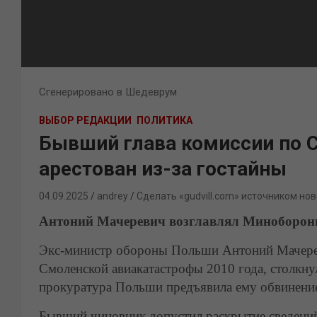
Сгенерировано в Шедеврум
ВЫБОР РЕДАКЦИИ
ПОЛИТИКА
Бывший глава комиссии по 
арестован из-за гостайны
04.09.2025
andrey
Сделать «gudvill.com» источником нов
Антоний Мачеревич возглавлял Миноборо
Экс-министр обороны Польши Антоний Мачереви
Смоленской авиакатастрофы 2010 года, столкну
прокуратура Польши предъявила ему обвинение
Бывший чиновник допустил раскрытие сведений