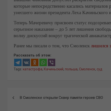
которые непосредственно касались материалов 
унесшего жизни президента Леха Качиньского 
Теперь Мачеревичу присвоен статус подозревае
серьезное наказание – до 5 лет лишения свобод
волну дискуссий вокруг трагической авиакатас
Ранее мы писали о том, что Смоленск
лишился 
Рассказать об этом:
Tags:
катастрофа
,
Качиньский
,
польша
,
Смоленск
,
суд
Навигация
В Смоленске открыли Сквер памяти героев СВО
по