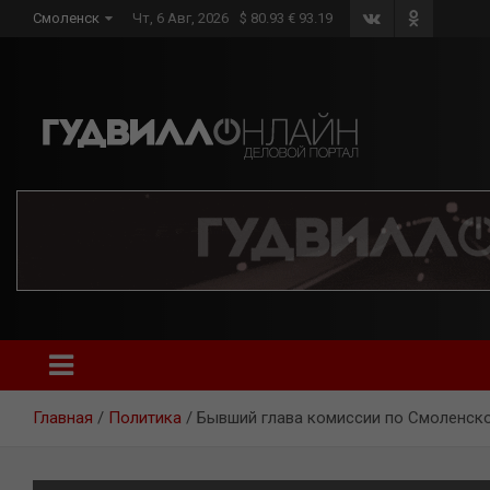
Skip
Смоленск
Чт, 6 Авг, 2026
$ 80.93 € 93.19
to
content
Главная
Политика
Бывший глава комиссии по Смоленско