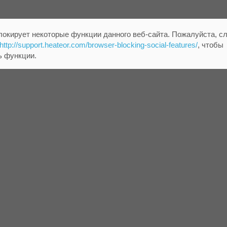
локирует некоторые функции данного веб-сайта. Пожалуйста, с
http://support.heateor.com/browser-blocking-social-features/
, чтобы
ь функции.