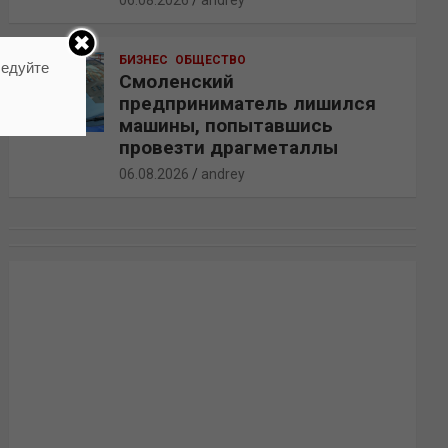
06.08.2026
andrey
БИЗНЕС
ОБЩЕСТВО
ледуйте
Смоленский
предприниматель лишился
машины, попытавшись
провезти драгметаллы
06.08.2026
andrey