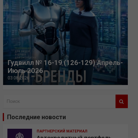
Гудвилл № 16-19 (126-129) Апрель-
Июль 2026
03.08.2026
П
о
и
Последние новости
с
к
ПАРТНЕРСКИЙ МАТЕРИАЛ
Автокредитный портфель