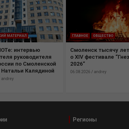
КИЙ МАТЕРИАЛ
ГЛАВНОЕ
ОБЩЕСТВО
ПОТе: интервью
Смоленск тысячу лет
теля руководителя
о XIV фестивале “Гне
ссии по Смоленской
2026”
 Натальи Калядиной
06.08.2026
andrey
andrey
рии
Регионы