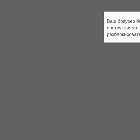
Ваш браузер б
инструкциям в
разблокироват