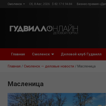
Skip
Смоленск
Сб, 8 Авг, 2026
$ 82.17 € 94.84
Бизнес-премия «Де
to
content
Главная
Смоленск
Деловой клуб Гудвилл
Главная
Смоленск — деловые новости
Масленица
Масленица