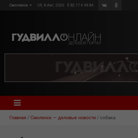
Skip
Смоленск
Сб, 8 Авг, 2026
$ 82.17 € 94.84
to
content
Главная
Смоленск — деловые новости
собака