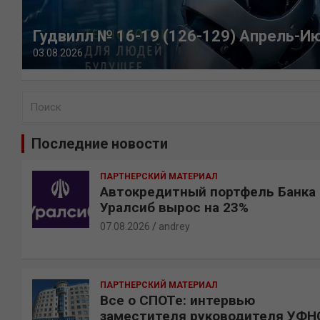
Гудвилл № 16-19 (126-129) Апрель-И
03.08.2026
П
о
и
Последние новости
с
к
ПАРТНЕРСКИЙ МАТЕРИАЛ
Автокредитный портфель Банка
Уралсиб вырос на 23%
07.08.2026
andrey
ПАРТНЕРСКИЙ МАТЕРИАЛ
Все о СПОТе: интервью
заместителя руководителя УФН