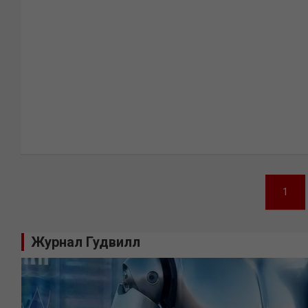
Навигация
1
по
записям
Журнал Гудвилл