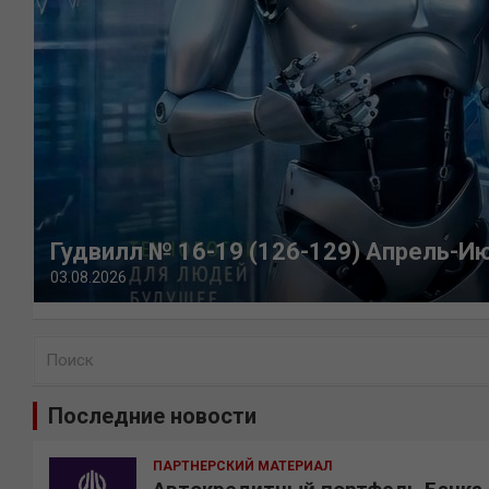
Гудвилл № 16-19 (126-129) Апрель-И
03.08.2026
П
о
и
Последние новости
с
к
ПАРТНЕРСКИЙ МАТЕРИАЛ