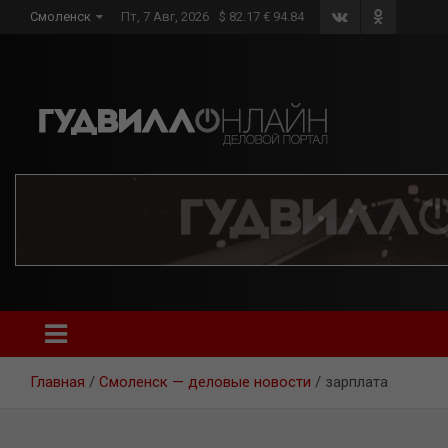
Skip
Смоленск
Пт, 7 Авг, 2026
$ 82.17 € 94.84
to
content
Главная
Смоленск — деловые новости
зарплата