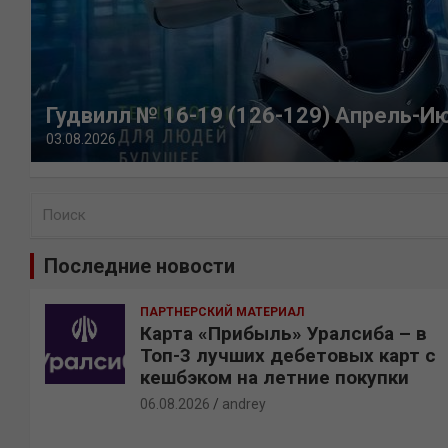
Гудвилл № 16-19 (126-129) Апрель-И
03.08.2026
П
о
и
Последние новости
с
к
ПАРТНЕРСКИЙ МАТЕРИАЛ
Карта «Прибыль» Уралсиба – в
Топ-3 лучших дебетовых карт с
кешбэком на летние покупки
06.08.2026
andrey