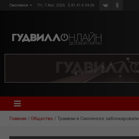
Skip
Смоленск
Пт, 7 Авг, 2026
$ 81.41 € 94.06
to
content
Главная
Общество
Трамваи в Смоленске заблокировали