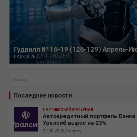
Гудвилл № 16-19 (126-129) Апрель-И
03.08.2026
П
о
и
Последние новости
с
к
ПАРТНЕРСКИЙ МАТЕРИАЛ
Автокредитный портфель Банка
Уралсиб вырос на 23%
07.08.2026
andrey