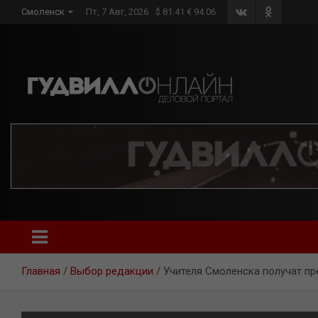
Skip
Смоленск
Пт, 7 Авг, 2026
$ 81.41 € 94.06
to
content
Главная
Выбор редакции
Учителя Смоленска получат п