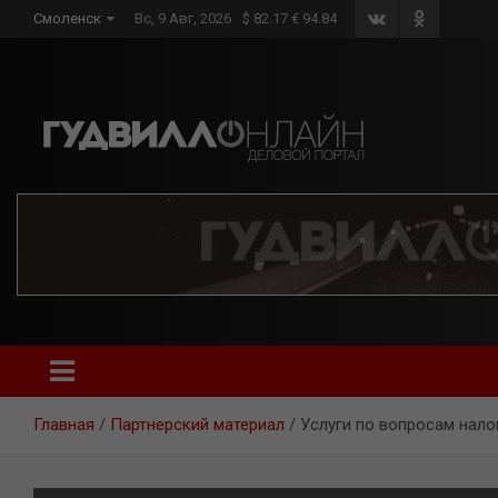
Skip
Смоленск
Вс, 9 Авг, 2026
$ 82.17 € 94.84
to
content
Главная
Партнерский материал
Услуги по вопросам нал