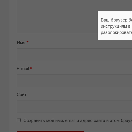
Ваш браузер б
инструкциям в
разблокироват
Имя
*
E-mail
*
Сайт
Сохранить моё имя, email и адрес сайта в этом бр