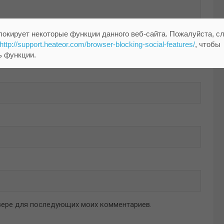
локирует некоторые функции данного веб-сайта. Пожалуйста, с
http://support.heateor.com/browser-blocking-social-features/
, чтобы
ь функции.
аузере для последующих моих комментариев.