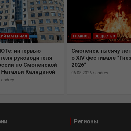
КИЙ МАТЕРИАЛ
ГЛАВНОЕ
ОБЩЕСТВО
ПОТе: интервью
Смоленск тысячу лет
теля руководителя
о XIV фестивале “Гне
ссии по Смоленской
2026”
 Натальи Калядиной
06.08.2026
andrey
andrey
рии
Регионы