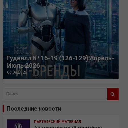
Гудвилл № 16-19 (126-129) Апрель-
Июль 2026
03.08.2026
П
о
и
Последние новости
с
к
ПАРТНЕРСКИЙ МАТЕРИАЛ
Автокредитный портфель