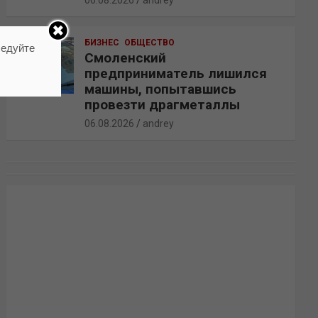
06.08.2026
andrey
БИЗНЕС
ОБЩЕСТВО
ледуйте
Смоленский
предприниматель лишился
машины, попытавшись
провезти драгметаллы
06.08.2026
andrey